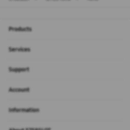
Buka
Footer Navigation
Products
Buka
Services
Buka
Support
Buka
Account
Buka
Information
Buka