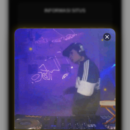
INFORMASI SITUS
Penilaian Pengguna
999.789.333+
Sistem Pembayaran
4 Metode
Layanan Support
24/7
Platform
Multi-Device
PENAWARAN SPESIAL
BONUS NEW MEMBER UP TO 10%