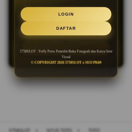
Minimal Deposit Rp. 10.000
LOGIN
Minimal Withdraw Rp 50.000
DAFTAR
LOGIN
DAFTAR
5758SLOT : Yoffy Press Penerbit Buku Fotografi dan Karya Seni
Visual
© COPYRIGHT 2026 5758SLOT x SEO PK69
Layer Popup Close
5758SLOT
>
SITUS TOTO
>
TOTO