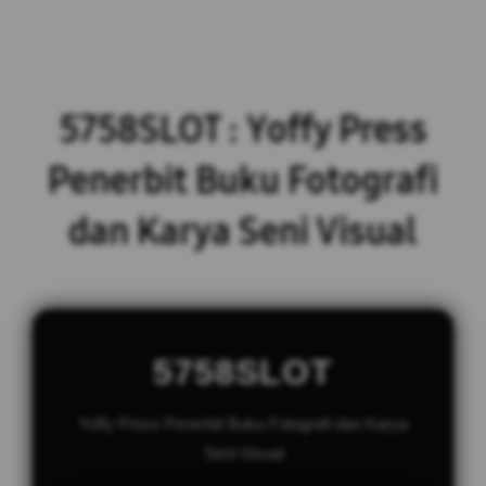
5758SLOT : Yoffy Press
Penerbit Buku Fotografi
dan Karya Seni Visual
5758SLOT
Yoffy Press Penerbit Buku Fotografi dan Karya
Seni Visual