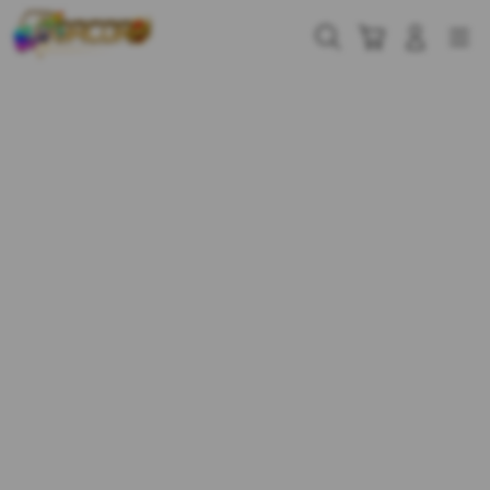
Skip
to
Cari
Troli
Login
Navigation
content