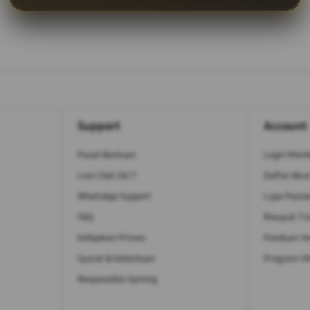
Support
Account
Pusat Bantuan
Login Mem
Live Chat 24/7
Daftar Aku
WhatsApp Support
Lupa Passw
FAQ
Riwayat Tr
Kebijakan Privasi
Panduan Ver
Syarat & Ketentuan
Program VI
Responsible Gaming