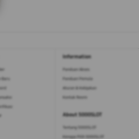
Information
ber
Panduan Akses
n Baru
Panduan Pemula
ord
Aturan & Kebijakan
ansaksi
Kontak Resmi
ifikasi
About 5000SLOT
P
Tentang 5000SLOT
Kenapa Pilih 5000SLOT