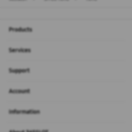
Buka
Footer Navigation
Products
Buka
Services
Buka
Support
Buka
Account
Buka
Information
Buka