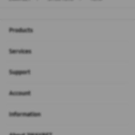
Buka
Footer Navigation
Products
Buka
Services
Buka
Support
Buka
Account
Buka
Information
Buka