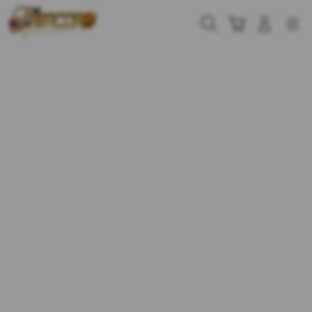
Skip
to
Cari
Troli
Login
Navigation
content