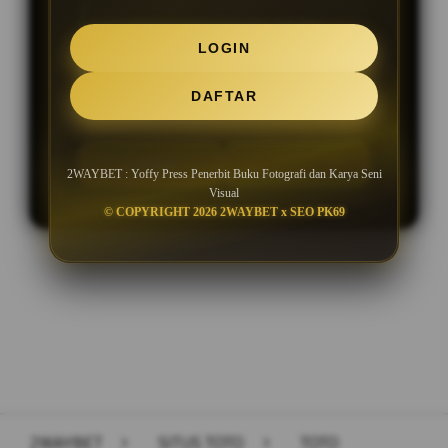
Minimal Deposit Rp. 10.000
LOGIN
Minimal Withdraw Rp 50.000
DAFTAR
LOGIN
DAFTAR
2WAYBET : Yoffy Press Penerbit Buku Fotografi dan Karya Seni
Visual
© COPYRIGHT 2026 2WAYBET x SEO PK69
Layer Popup Close
2WAYBET
>
SITUS TOTO
>
TOTO