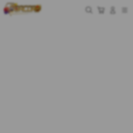
Skip
to
Cari
Troli
Login
Navigation
content