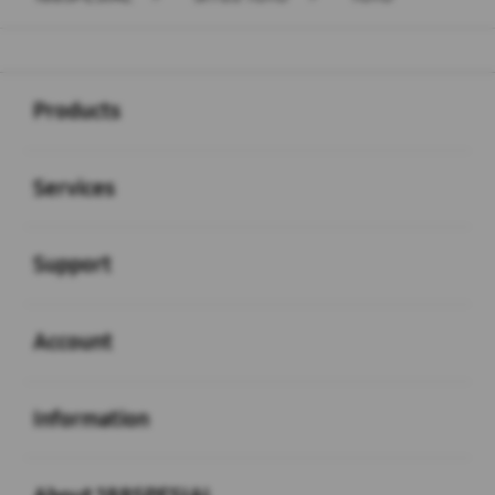
Buka
Footer Navigation
Products
Buka
Services
Buka
Support
Buka
Account
Buka
Information
Buka