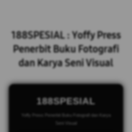
188SPESIAL : Yoffy Press
Penerbit Buku Fotografi
dan Karya Seni Visual
188SPESIAL
Yoffy Press Penerbit Buku Fotografi dan Karya
Seni Visual