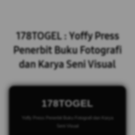
178TOGEL : Yoffy Press
Penerbit Buku Fotografi
dan Karya Seni Visual
178TOGEL
Yoffy Press Penerbit Buku Fotografi dan Karya
Seni Visual