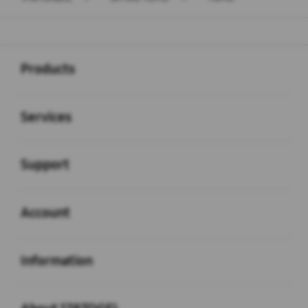
Buka
Footer Navigation
Products
Buka
Services
Buka
Support
Buka
Account
Buka
Information
Buka