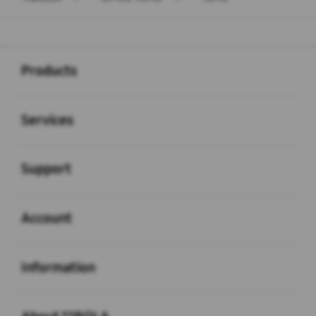
Buka
Footer Navigation
Products
Buka
Services
Buka
Support
Buka
Account
Buka
Information
Buka