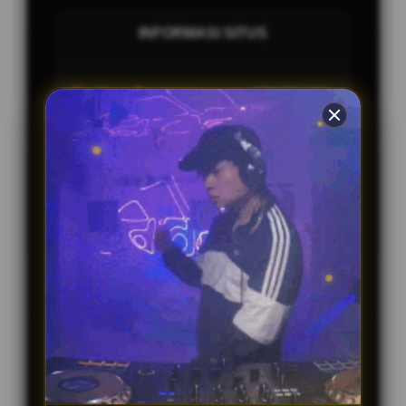
INFORMASI SITUS
Penilaian Pengguna
999.789.333+
Sistem Pembayaran
4 Metode
Layanan Support
24/7
Platform
Multi-Device
PENAWARAN SPESIAL
BONUS NEW MEMBER UP TO 10%