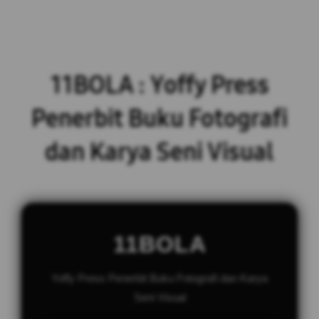
11BOLA : Yoffy Press
Penerbit Buku Fotografi
dan Karya Seni Visual
11BOLA
Yoffy Press Penerbit Buku Fotografi dan Karya
Seni Visual